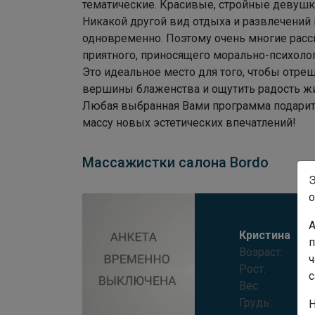
тематические. Красивые, стройные девуш
Никакой другой вид отдыха и развлечений 
одновременно. Поэтому очень многие расс
приятного, приносящего морально-психоло
Это идеальное место для того, чтобы отреш
вершины блаженства и ощутить радость ж
Любая выбранная Вами программа подарит
массу новых эстетических впечатлений!
Массажистки салона Bordo
Э
о
А
Кристина
п
Возраст:
ч
Рост:
с
Вес:
Грудь:
Н