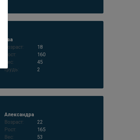
Ева
Возраст:
18
Рост:
160
Вес:
45
Грудь:
2
Александра
Возраст:
22
Рост:
165
Вес:
53