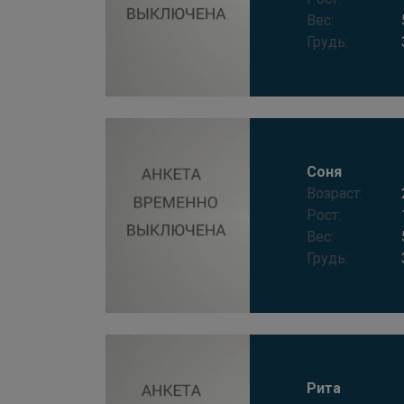
Вес:
Грудь:
Соня
Возраст:
Рост:
Вес:
Грудь:
Рита