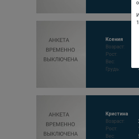
о
И
1
Ксения
Возраст:
Рост:
Вес:
Грудь:
Кристина
Возраст:
Рост:
Вес: