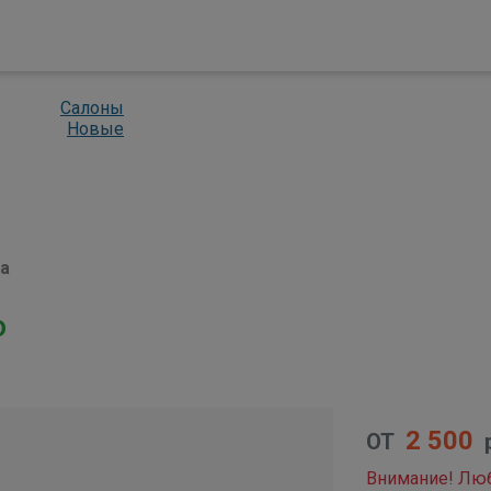
Салоны
Новые
а
o
2 500
ОТ
Внимание! Люб