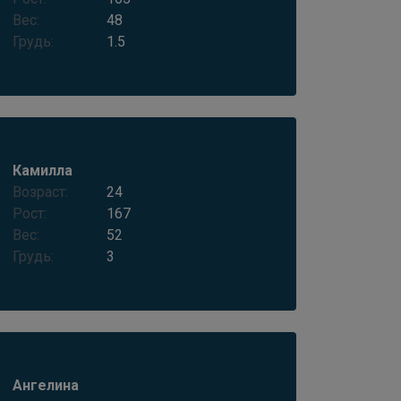
Вес:
48
Грудь:
1.5
Камилла
Возраст:
24
Рост:
167
Вес:
52
Грудь:
3
Ангелина