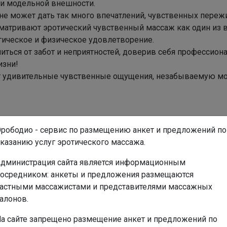
ки модельной внешности.
не может дать так много впечатлений, чувственных переж
матривают эротический чувственный массаж как один из 
гическое и физическое удовлетворение.
иться от забот и неприятностей, доверив себя профессион
изни!
 удивительные чувственные ощущения, незабываемую мор
рободио - сервис по размещению анкет и предложений по
казанию услуг эротического массажа.
дминистрация сайта является информационным
осредником: анкеты и предложения размещаются
20
астными массажистами и представителями массажных
170
алонов.
50
2
а сайте запрещено размещение анкет и предложений по