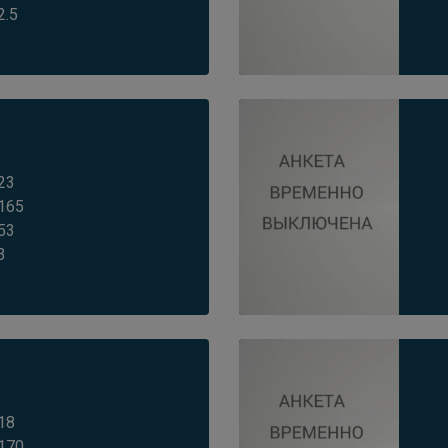
2.5
23
165
53
3
18
170