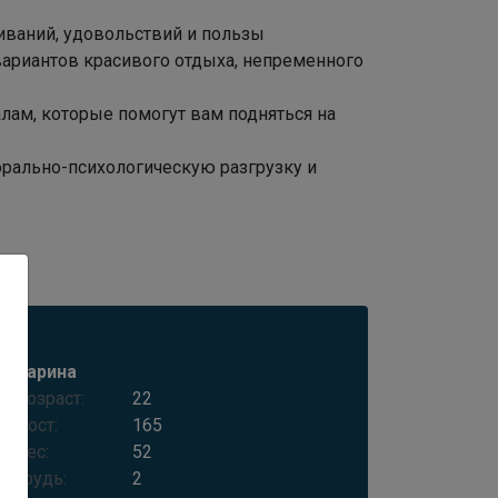
иваний, удовольствий и пользы
вариантов красивого отдыха, непременного
алам, которые помогут вам подняться на
ально-психологическую разгрузку и
Карина
Возраст:
22
Рост:
165
Вес:
52
Грудь:
2